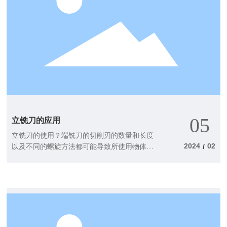
05
立铣刀的应用
立铣刀的使用？端铣刀的切削刃的数量和长度
2024
02
/
以及不同的螺旋方法都可能导致所使用物体的
差异。 1.具有不同数量和长度的刀片的端铣刀
根据立铣刀的切削方法选择切削刃的数量。 当
切削具有相同切削宽度和刀具直径的槽时，需
要更大的切屑保持槽。在这种情况下，通常选
择2刃端铣刀。以较小的切削宽度执行侧切削
时，请选择多刃立铣刀。 叶片长度的选择