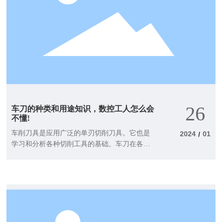
26
车刀的种类和用途知识，数控工人怎么会
不懂!
车削刀具是应用广泛的单刃切削刀具。它也是
2024
01
/
学习和分析各种切削工具的基础。车刀在各种
车床上用于加工外圆、内孔、端面、螺纹、槽
等。车刀按其结构可分为整体式车刀、焊接车
刀、机夹车刀、可转位车刀、成型车刀。可转
位车刀的应用日益广泛，其在车刀中所占的比
例也逐渐增加。